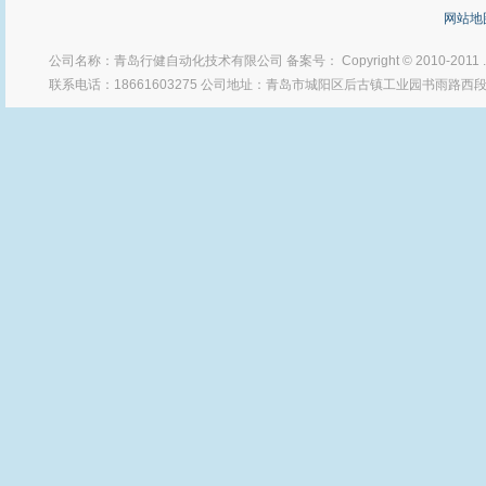
网站地
公司名称：青岛行健自动化技术有限公司 备案号： Copyright © 2010-2011
联系电话：18661603275 公司地址：青岛市城阳区后古镇工业园书雨路西段 Po