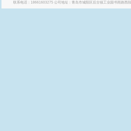
联系电话：18661603275 公司地址：青岛市城阳区后古镇工业园书雨路西段 Po